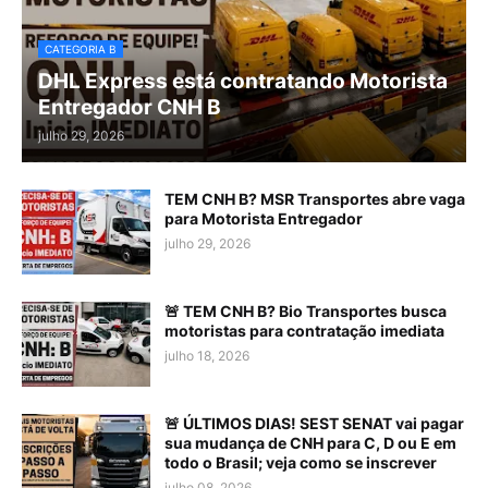
CATEGORIA B
DHL Express está contratando Motorista
Entregador CNH B
julho 29, 2026
TEM CNH B? MSR Transportes abre vaga
para Motorista Entregador
julho 29, 2026
🚨 TEM CNH B? Bio Transportes busca
motoristas para contratação imediata
julho 18, 2026
🚨 ÚLTIMOS DIAS! SEST SENAT vai pagar
sua mudança de CNH para C, D ou E em
todo o Brasil; veja como se inscrever
julho 08, 2026