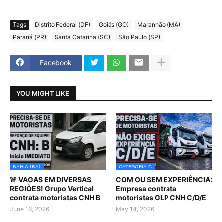
Tags
Distrito Federal (DF)
Goiás (GO)
Maranhão (MA)
Paraná (PR)
Santa Catarina (SC)
São Paulo (SP)
Facebook
YOU MIGHT LIKE
BAHIA (BA)
CATEGORIA C
🚨 VAGAS EM DIVERSAS
COM OU SEM EXPERIÊNCIA:
REGIÕES! Grupo Vertical
Empresa contrata
contrata motoristas CNH B
motoristas GLP CNH C/D/E
June 16, 2026
May 14, 2026